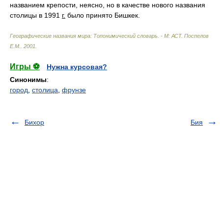
названием крепости, неясно, но в качестве нового названия
столицы в 1991
г.
было принято Бишкек.
Географические названия мира: Топонимический словарь. - М: АСТ
.
Поспелов
Е.М.
.
2001
.
Игры ⚽
Нужна курсовая?
Синонимы
:
город
,
столица
,
фрунзе
Бихор
Бия