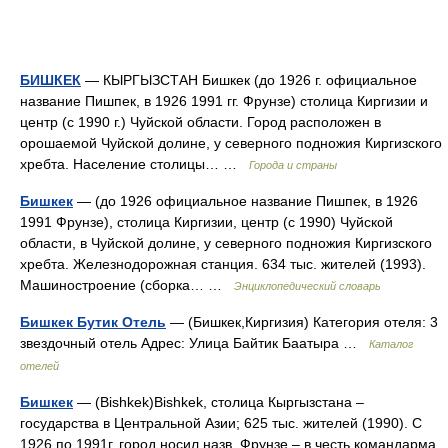
БИШКЕК
— КЫРГЫЗСТАН Бишкек (до 1926 г. официальное
название Пишпек, в 1926 1991 гг. Фрунзе) столица Киргизии и
центр (с 1990 г.) Чуйской области. Город расположен в
орошаемой Чуйской долине, у северного подножия Киргизского
хребта. Население столицы… …
Города и страны
Бишкек
— (до 1926 официальное название Пишпек, в 1926
1991 Фрунзе), столица Киргизии, центр (с 1990) Чуйской
области, в Чуйской долине, у северного подножия Киргизского
хребта. Железнодорожная станция. 634 тыс. жителей (1993).
Машиностроение (сборка… …
Энциклопедический словарь
Бишкек Бутик Отель
— (Бишкек,Киргизия) Категория отеля: 3
звездочный отель Адрес: Улица Байтик Баатыра …
Каталог
отелей
Бишкек
— (Bishkek)Bishkek, столица Кыргызстана –
государства в Центральной Азии; 625 тыс. жителей (1990). С
1926 по 1991г. город носил назв. Фрунзе – в честь командарма