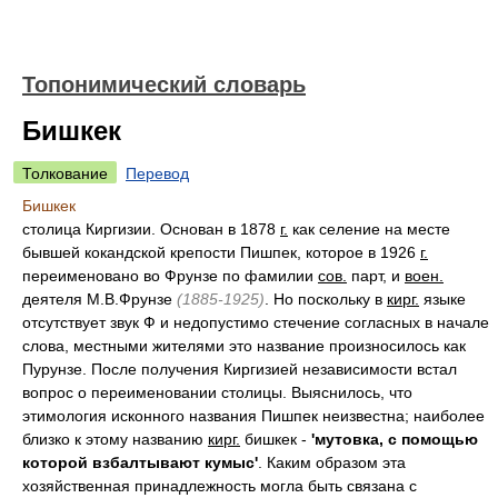
Топонимический словарь
Бишкек
Толкование
Перевод
Бишкек
столица Киргизии. Основан в 1878
г.
как селение на месте
бывшей кокандской крепости Пишпек, которое в 1926
г.
переименовано во Фрунзе по фамилии
сов.
парт, и
воен.
деятеля М.В.Фрунзе
(1885-1925)
. Но поскольку в
кирг.
языке
отсутствует звук Ф и недопустимо стечение согласных в начале
слова, местными жителями это название произносилось как
Пурунзе. После получения Киргизией независимости встал
вопрос о переименовании столицы. Выяснилось, что
этимология исконного названия Пишпек неизвестна; наиболее
близко к этому названию
кирг.
бишкек -
'мутовка, с помощью
которой взбалтывают кумыс'
. Каким образом эта
хозяйственная принадлежность могла быть связана с