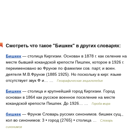
Смотреть что такое "Бишкек" в других словарях:
Бишкек
— столица Киргизии. Основан в 1878 г. как селение на
месте бывшей кокандской крепости Пишпек, которое в 1926 г.
переименовано во Фрунзе по фамилии сов. парт, и воен.
деятеля М.В.Фрунзе (1885 1925). Но поскольку в кирг. языке
отсутствует звук Ф и… …
Географическая энциклопедия
Бишкек
— столица и крупнейший город Киргизии. Город
основан в 1864 как русское военное поселение на месте
кокандской крепости Пишпек. До 1926… …
Города мира
бишкек
— Фрунзе Словарь русских синонимов. бишкек сущ.,
кол во синонимов: 3 • город (2765) • столица …
Словарь
синонимов